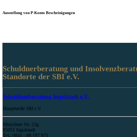
Ausstellung von P-Konto Bescheinigungen
Schuldnerberatung und Insolvenzberat
Standorte der SBI e.V.
Schuldnerberatung Ingolstadt e.V.
Hauptstelle SBI e.V.
Münchner Str. 23g
85051 Ingolstadt
Tel.: 0841 - 88 197 971