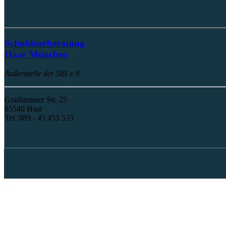
Schuldnerberatung
Haar München
Außenstelle der SBI e.V.
Grasbrunner Str. 25
85540 Haar
Tel: 089 - 45 453 533